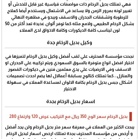
فهي تمتلك بديل الرخام ذات مواصفات قياسية غير قابل للخدش أو
تغيير لونه بمرور الزمن ولا يساعد في الاشتعال ويستخدم أيضا كعلاج
للرطوبة وتشققات الجدران والاسقف ويبدو في مظهره النهائي
بشكل الرخام الطبيعي ولامع مثله كما توفر ألوان عديدة تعد أكثر من 50
لون ليناسب كافة الديكورات وكافة الاذواق لدى العملاء
وكيل بديل الرخام جدة
نجحت مؤسسة المحترف علي لقب أفضل وكيل بديل الرخام لتميزها في
اختيار افضل انواع متوفرة بالسوق السعودي ويتم تركيبه علي الجدران او
الاسقف وفي الارضيات علي يدي معلمين فنين في ديكورات القصور
والمنازل ، كما تمتلك كتالوج بسابقة أعمالال لها يضم احدث تصميمات
اشكال جبس بديل الرخام بكافة الالوان لمساعدة العملاء في سهولة
الاختيار
اسعار بديل الرخام بجدة
بديل الرخام سعر الوح 350 ريال مع التركيب عرض 120 وارتفاع 280
يبحث الكثير من العملاء في معرفة سعر متر بديل الرخام ولن يجد أفضل
و أرخص من مؤسسة المحترف بجدة تمتلك ارخص اسعار لبديل الرخام