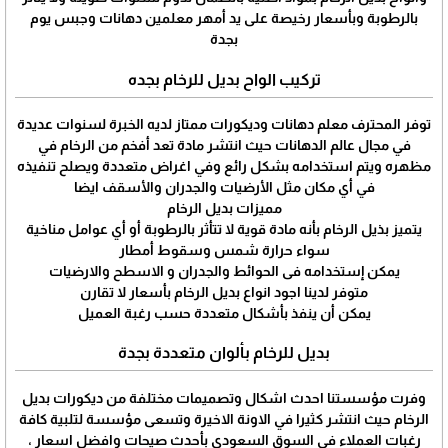
بالرطوبة وبأسعار رخيصة على يد أمهر معلمين دهانات وجبس يوم
بجدة
تركيب الواح بديل للرخام بجده
توفر المحترف معلم دهانات وديكورات ممتاز لديه الخبرة لسنوات عديدة
في مجال عالم الدهانات حيث انتشر مادة تعد أفخم من الرخام في
مظهره ويتم استخدامه بشكل رائع وفي اغراض متعددة ويصلح تنفيذه
في أي مكان مثل الأرضيات والجدران والأسقف ايضا
مميزات بديل الرخام
يتميز بذيل الرخام بأنه مادة قوية لا تتأثر بالرطوبة أو أي عوامل مناخية
سواء حرارة شمس وسقوط أمطار
يمكن إستخدامه فى الحوائط والجدران و الاسطح والارضيات
متوفر لدينا اجود انواع بديل الرخام بأسعار لا تقارن
يمكن أن ينفذ بأشكال متعددة حسب رغبة العميل
بديل للرخام بألوان متعددة بجدة
وفرت مؤسستنا احدث اشكال وتصميمات مختلفة من ديكورات بديل
الرخام حيث انتشر كثيرا في الاونة الاخيرة وتسعى مؤسسة لتلبية كافة
رغبات العملاء في السوق السعودي بأحدث صيحات وافضل اسعار ،