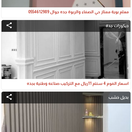
معلم بوية ممتاز حي الصفاء والربوة جده جوال 0554612989
share
ديكورات جدة
اسعار الفوم 4 سنتم 11ريال مع التركيب صناعه وطنية بجده
share
بديل خشب