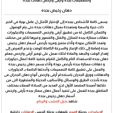
والتصميمات بجده وأرقى وارخص دهانات بجده.
دهان رخيص بجده
يسعى كافة الأشخاص ببجده إلى الإختيار الأمثل ل عامل بوية في الخبر
ذات خبرة واسعة ومتعددة بمجال دهانات بجده حتى يتم الوصول
والتمكن الكامل له من تطبيق أرقي وارخص التصميمات والديكورات
دهانات ممتازة بجده للمنازل والفلل والقصور وغيرها لكثير من مختلف
وتعدد الأماكن بجودة وأداء متميز وفريد بأرخص أسعار دهان رخيص
بجده إضافة إلى ذلك الإنجاز والسرعة الكاملة للوقت وعدم التعرض إلى
إهدار الوقت والجهد والمادة لذلك نعمل على توفير أرقى وارخص معلم
دهان بجده للاستعداد التام والكامل للقيام بتنفيذ كافة اعمال ديكورات
و دهانات ممتازة بجده بأرخص جودة وأداء بسعر دهان رخيص بجده
والعمل على تطبيق كافة التصميمات وأحدثها الخاصة بـ الديكورات
والدهانات وورق الجدران باستخدام أرقى وارخص أنواع دهان الجدران فى
بجده بأحدث الطرق والوسائل والأساليب الحديثة والمتطورة التى من
خلالها أصبحنا المقصد الأول لدى العديد من السادة العملاء بمختلف
المناطق بجده للعمل على تنفيذ أعمال دهان ممتاز بجده بأرقى وارخص
أسعار دهان رخيص بجده
شاهد
بديل الخشب والرخام
#ديكورات
_حديثة
#فوم
_بانوهات_بديلة_الجبس
#دهانات
_داخلية