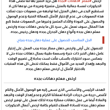
ارخص
#معلم
#دهانات
#بجده
هل تريد التميز بها لما تضفى هذه
الديكورات لمسة جمالية بالمنزل متميزة وفريدة من نوعها لكن لا
تستطيع البدء فى دهان المنزل لما تواجهه من صعوبات حيث تمثلت
هذه الصعوبات فى عدم الإختيار الأمثل للعمالة الفنية وعدم الوصول
والحصول على الجودة والأداء المتميز وغيرها من الصعوبات فقط تابع
هذا المقال سوف نعمل على سرد كل ما يخص دهانات بجده وارخص
معلم دهان بجده وأنواع دهان الجدران بجده ودهان رخيص بجده.
الحل المناسب للحصول على عملية دهان بجده بنجاح.
للحصول على أرقى وارخص دهان ممتاز بجده يجب العمل على إختيار
عامل دهان الخبر ذات خبرة وسمعة طيبة بمجال دهانات بجده حتى لا
ينعكس سوء اختيارك بالسلب فأنت لست بحاجة إلى تضييع الوقت
والجهد وإهدار العديد من الأموال فقط يمكنك تخطى كل هذه العقبات
بالاختيار الأمثل ل ارخص معلم دهان بجده.
ارخص معلم دهانات بجده
الهدف الرئيسي والأساسي الذى نسعى إليه هو الوصول الأمثل والتام
لأقصى درجة من درجات الراحة لعملائنا الكرام وعدم إهدار الوقت والجهد
والمادة أيضا فى عمل دهانات ممتازة بجده لذلك نعمل على توفير ارخص
معلم دهان بجده للسادة العملاء للقيام بكافة ارخص أعمال الديكورات