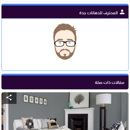
person
المحترف للدهانات جدة
مقالات ذات صلة
share