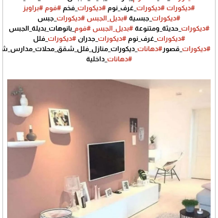
#ديكورات
#ديكورات
_غرف_نوم
#ديكورات
_فخم
#فوم
#براويز
#ديكورات
_جبسية
#بديل_الجبس
#ديكورات
_جبس
#ديكورات
_حديثة_ومتنوعة
#بديل_الجبس
#فوم
_بانوهات_بديلة_الجبس
#ديكورات
_غرف_نوم
#ديكورات
_جدران
#ديكورات
_فلل
#ديكورات
_قصور
#دهانات
_ديكورات_منازل_فلل_شقق_محلات_مدارس_شر
#دهانات
_داخلية